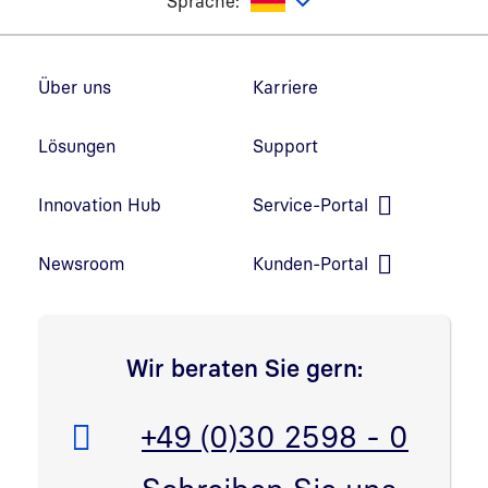
utsch
Sprache:
Fußzeilennavigation
Über uns
Karriere
Lösungen
Support
Innovation Hub
Service-Portal
Link in neuem Fenster öffnen
Newsroom
Kunden-Portal
Link in neuem Fenster öffnen
Wir beraten Sie gern:
Telefon:
+49 (0)30 2598 - 0
E-Mail: