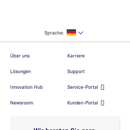
utsch
Sprache:
Fußzeilennavigation
Über uns
Karriere
Lösungen
Support
Innovation Hub
Service-Portal
Link in neuem Fenster öffnen
Newsroom
Kunden-Portal
Link in neuem Fenster öffnen