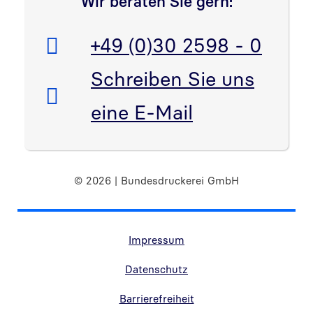
Wir beraten Sie gern:
Telefon:
+49 (0)30 2598 - 0
E-Mail:
Schreiben Sie uns
eine E-Mail
© 2026 | Bundesdruckerei GmbH
Randnavigation Fußzeile
Impressum
Datenschutz
Barrierefreiheit