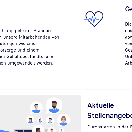
G
Die
zahlung gelebter Standard.
das
en unsere Mitarbeitenden von
abw
istungen wie einer
von
svorsorge und einem
Ges
em Gehaltsbestandteile in
Unt
ngen umgewandelt werden.
Arb
Aktuelle
Stellenangeb
Durchstarten in der 