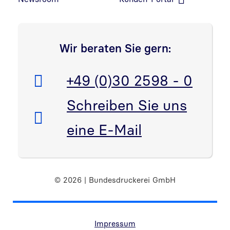
Link in neuem Fenster öffnen
Wir beraten Sie gern:
Telefon:
+49 (0)30 2598 - 0
E-Mail:
Schreiben Sie uns
eine E-Mail
© 2026 | Bundesdruckerei GmbH
Randnavigation Fußzeile
Impressum