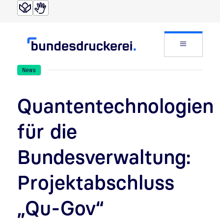
Direkt zur Suche
Direkt zum Inhalt
Website
News
Quantentechnologien
für die
Bundesverwaltung:
Projektabschluss
„Qu-Gov“