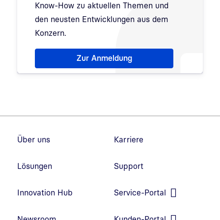
Know-How zu aktuellen Themen und
den neusten Entwicklungen aus dem
Konzern.
Hinweis: Dialog zur Newsletter-Anmeldung wurde 
Zur Anmeldung
Fußzeilennavigation
Über uns
Karriere
Lösungen
Support
Innovation Hub
Service-Portal
Link in neuem Fenster öffnen
Newsroom
Kunden-Portal