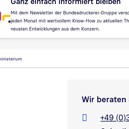
Ganz einfach informiert bleiben
Mit dem Newsletter der Bundesdruckerei-Gruppe verso
jeden Monat mit wertvollem Know-How zu aktuellen 
neusten Entwicklungen aus dem Konzern.
Hinweis: Dialog zur Newsletter-Anmeldung wurde geöf
ministerium
Wir beraten 
ink in neuem Fenster öffnen
Telefon:
+49 (0)