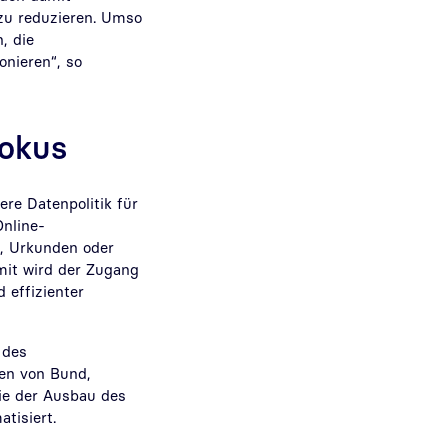
u reduzieren. Umso
, die
onieren“, so
Fokus
ere Datenpolitik für
Online-
e, Urkunden oder
amit wird der Zugang
 effizienter
 des
en von Bund,
ie der Ausbau des
atisiert.