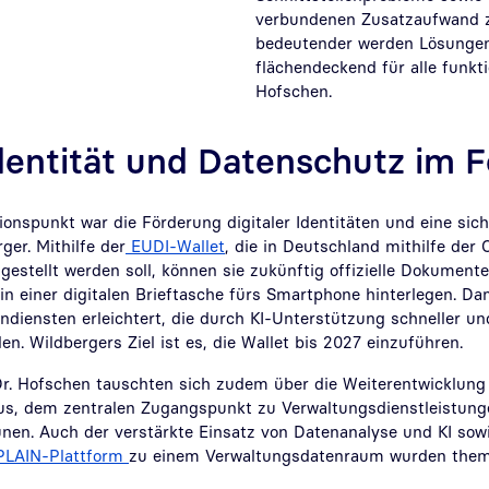
verbundenen Zusatzaufwand z
bedeutender werden Lösungen
flächendeckend für alle funkti
Hofschen.
Identität und Datenschutz im 
ionspunkt war die Förderung digitaler Identitäten und eine sich
er. Mithilfe der
EUDI-Wallet
, die in Deutschland mithilfe der 
estellt werden soll, können sie zukünftig offizielle Dokument
in einer digitalen Brieftasche fürs Smartphone hinterlegen. D
ndiensten erleichtert, die durch KI-Unterstützung schneller und
len. Wildbergers Ziel ist es, die Wallet bis 2027 einzuführen.
Dr. Hofschen tauschten sich zudem über die Weiterentwicklung
us, dem zentralen Zugangspunkt zu Verwaltungsdienstleistung
n. Auch der verstärkte Einsatz von Datenanalyse und KI sow
PLAIN-Plattform
zu einem Verwaltungsdatenraum wurden them