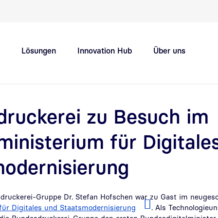
Schnellnavigation Hauptthemen
Lösungen
Innovation Hub
Über uns
Support
Karriere
ruckerei zu Besuch im
inisterium für Digitale
odernisierung
druckerei-Gruppe Dr. Stefan Hofschen war zu Gast im neuges
ür Digitales und Staatsmodernisierung
. Als Technologieu