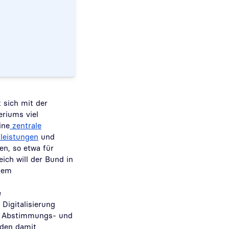
 sich mit der
eriums viel
ine
zentrale
sleistungen
und
n, so etwa für
eich will der Bund in
hem
e
 Digitalisierung
n, Abstimmungs- und
 den damit