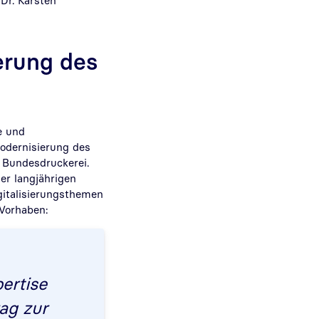
Dr. Karsten
erung des
e und
Modernisierung des
 Bundesdruckerei.
er langjährigen
igitalisierungsthemen
 Vorhaben:
ertise
ag zur