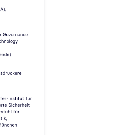
A),
in Governance
chnology
zende)
sdruckerei
fer-Institut für
rte Sicherheit
rstuhl für
tik,
 München