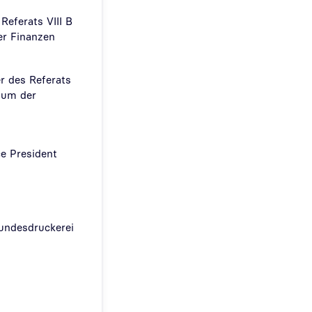
 Referats VIII B
er Finanzen
er des Referats
rium der
ce President
undesdruckerei