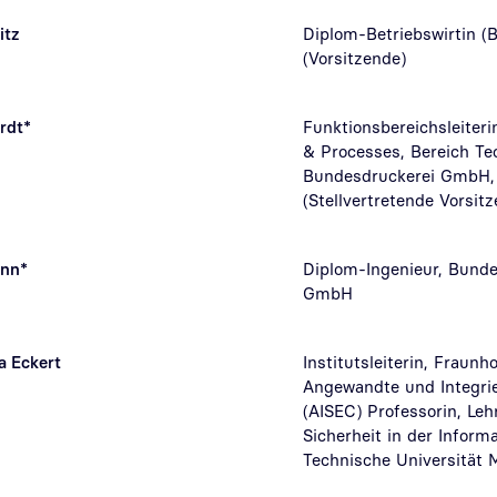
itz
Diplom-Betriebswirtin (B
(Vorsitzende)
rdt*
Funktionsbereichsleiter
& Processes, Bereich Te
Bundesdruckerei GmbH,
(Stellvertretende Vorsit
ann*
Diplom-Ingenieur, Bunde
GmbH
ia Eckert
Institutsleiterin, Fraunho
Angewandte und Integrie
(AISEC) Professorin, Leh
Sicherheit in der Informa
Technische Universität