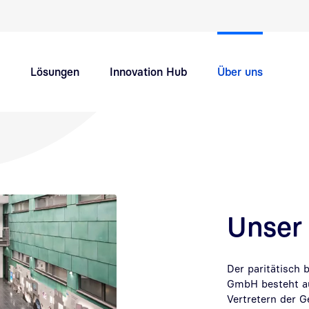
Schnellnavigation Hauptthemen
Lösungen
Innovation Hub
Über uns
Support
Karriere
Unser 
Der paritätisch 
GmbH besteht aus
Vertretern der G