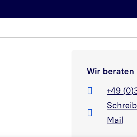
Wir beraten 
ink in neuem Fenster öffnen
Telefon:
+49 (0)
E-Mail:
ink in neuem Fenster öffnen
Schreib
Mail