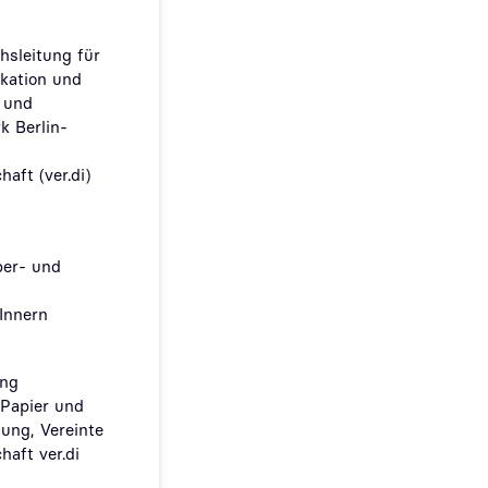
hsleitung für
kation und
- und
k Berlin-
aft (ver.di)
ber- und
Innern
ung
 Papier und
tung, Vereinte
haft ver.di