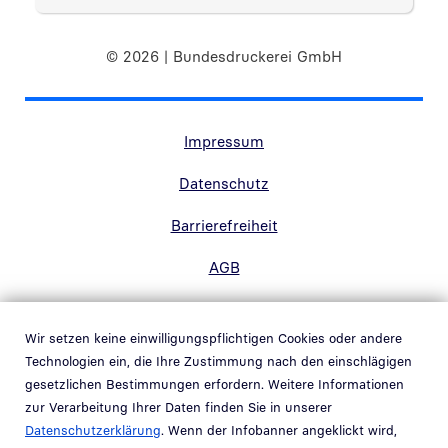
© 2026 | Bundesdruckerei GmbH
Randnavigation Fußzeile
Impressum
Datenschutz
Barrierefreiheit
AGB
Kontakt
Wir setzen keine einwilligungspflichtigen Cookies oder andere
Hinweisgebersystem
Technologien ein, die Ihre Zustimmung nach den einschlägigen
Link in neuem Fenster öffnen
gesetzlichen Bestimmungen erfordern. Weitere Informationen
Whistleblowing system
zur Verarbeitung Ihrer Daten finden Sie in unserer
Link in neuem Fenster öffnen
Datenschutzerklärung
. Wenn der Infobanner angeklickt wird,
Schwachstellenmeldung