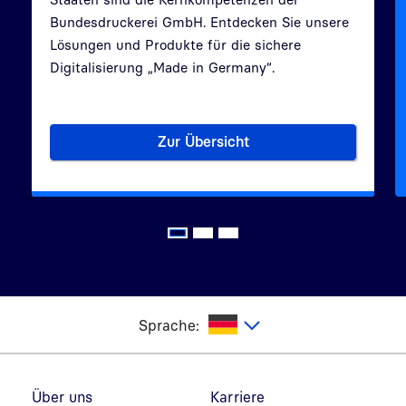
Bundesdruckerei GmbH. Entdecken Sie unsere
Lösungen und Produkte für die sichere
Digitalisierung „Made in Germany“.
Zur Übersicht
Lösungsportfolio der Bundes
utsch
Sprache:
Fußzeilennavigation
Über uns
Karriere