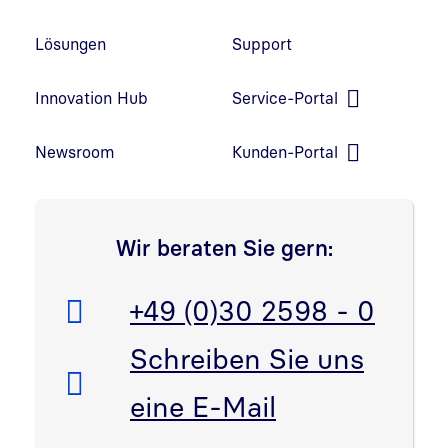
Lösungen
Support
Innovation Hub
Service-Portal
Link in neuem Fenster öffnen
Newsroom
Kunden-Portal
Link in neuem Fenster öffnen
Wir beraten Sie gern:
Telefon:
+49 (0)30 2598 - 0
E-Mail:
Schreiben Sie uns
eine E-Mail