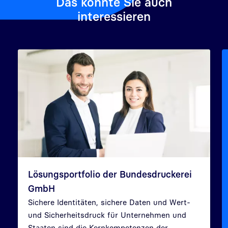
Das könnte Sie auch
interessieren
Lösungsportfolio der Bundesdruckerei
GmbH
Sichere Identitäten, sichere Daten und Wert-
und Sicherheitsdruck für Unternehmen und
Zurück
Weit
Staaten sind die Kernkompetenzen der