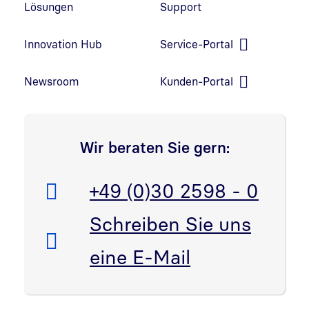
Lösungen
Support
Innovation Hub
Service-Portal
Link in neuem Fenster öffnen
Newsroom
Kunden-Portal
Link in neuem Fenster öffnen
Wir beraten Sie gern:
Telefon:
+49 (0)30 2598 - 0
E-Mail:
Schreiben Sie uns
eine E-Mail