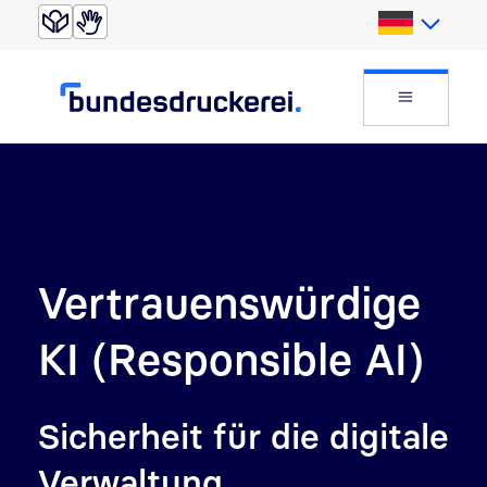
Direkt zur Suche
Direkt zum Inhalt
Deutsch
Website
Vertrauenswürdige
KI (Responsible AI)
Sicherheit für die digitale
Verwaltung