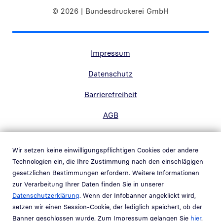
© 2026 | Bundesdruckerei GmbH
Randnavigation Fußzeile
Impressum
Datenschutz
Barrierefreiheit
AGB
Kontakt
Wir setzen keine einwilligungspflichtigen Cookies oder andere
Hinweisgebersystem
Technologien ein, die Ihre Zustimmung nach den einschlägigen
Link in neuem Fenster öffnen
gesetzlichen Bestimmungen erfordern. Weitere Informationen
Whistleblowing system
zur Verarbeitung Ihrer Daten finden Sie in unserer
Link in neuem Fenster öffnen
Datenschutzerklärung
. Wenn der Infobanner angeklickt wird,
Schwachstellenmeldung
setzen wir einen Session-Cookie, der lediglich speichert, ob der
Banner geschlossen wurde. Zum Impressum gelangen Sie
hier
.