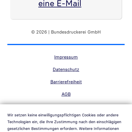
eine E-Mail
© 2026 | Bundesdruckerei GmbH
Randnavigation Fußzeile
Impressum
Datenschutz
Barrierefreiheit
AGB
Kontakt
Wir setzen keine einwilligungspflichtigen Cookies oder andere
Hinweisgebersystem
Technologien ein, die Ihre Zustimmung nach den einschlägigen
Link in neuem Fenster öffnen
gesetzlichen Bestimmungen erfordern. Weitere Informationen
Whistleblowing system