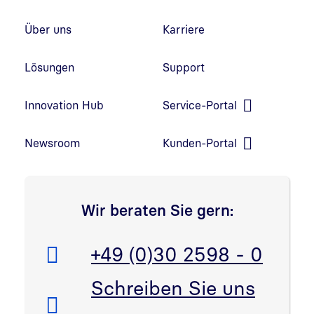
Fußzeilennavigation
Über uns
Karriere
Lösungen
Support
Innovation Hub
Service-Portal
Link in neuem Fenster öffnen
Newsroom
Kunden-Portal
Link in neuem Fenster öffnen
Wir beraten Sie gern:
Telefon:
+49 (0)30 2598 - 0
E-Mail:
Schreiben Sie uns