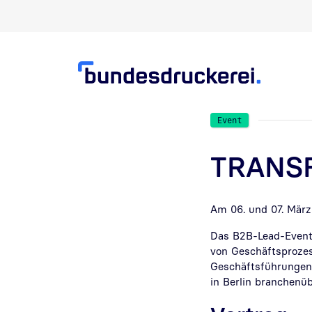
Direkt zur Suche
Direkt zum Inhalt
Event
TRANS
Am 06. und 07. März
Das B2B-Lead-Event 
von Geschäftsprozes
Geschäftsführungen
in Berlin branchenü