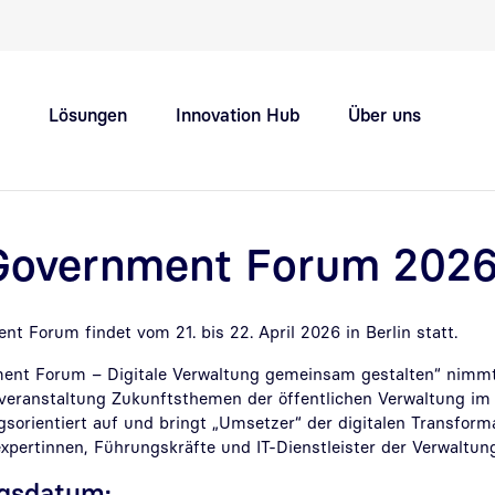
Schnellnavigation Hauptthemen
Lösungen
Innovation Hub
Über uns
Support
Karriere
Government Forum 202
 Forum findet vom 21. bis 22. April 2026 in Berlin statt.
ent Forum – Digitale Verwaltung gemeinsam gestalten“ nimmt 
eranstaltung Zukunftsthemen der öffentlichen Verwaltung im di
gsorientiert auf und bringt „Umsetzer“ der digitalen Transfor
xpertinnen, Führungskräfte und IT-Dienstleister der Verwaltung
ngsdatum: