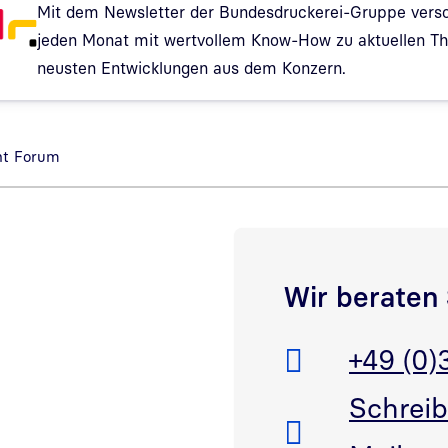
Mit dem Newsletter der Bundesdruckerei-Gruppe verso
jeden Monat mit wertvollem Know-How zu aktuellen 
neusten Entwicklungen aus dem Konzern.
Hinweis: Dialog zur Newsletter-Anmeldung wurde geöf
nt Forum
Wir beraten 
ink in neuem Fenster öffnen
Telefon:
+49 (0)
E-Mail:
ink in neuem Fenster öffnen
Schreib