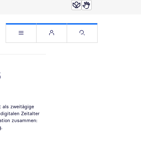
Service Menü öffnen
Websitemenü öffnen
Suche öffnen
6
als zweitägige
gitalen Zeitalter
mation zusammen:
.