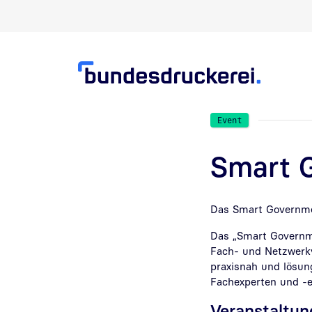
Direkt zur Suche
Direkt zum Inhalt
Event
Smart 
Das Smart Government
Das „Smart Governm
Fach- und Netzwerkv
praxisnah und lösun
Fachexperten und -e
Veranstaltu