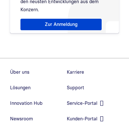
den neusten Entwicklungen aus dem
Konzern.
Hinweis: Dialog zur Newsletter-Anmeldung wurde 
Zur Anmeldung
Fußzeilennavigation
Über uns
Karriere
Lösungen
Support
Innovation Hub
Service-Portal
Link in neuem Fenster öffnen
Newsroom
Kunden-Portal