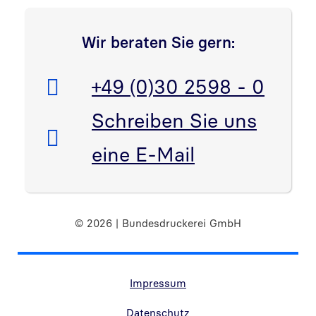
Link in neuem Fenster öffnen
Wir beraten Sie gern:
Telefon:
+49 (0)30 2598 - 0
E-Mail:
Schreiben Sie uns
eine E-Mail
© 2026 | Bundesdruckerei GmbH
Randnavigation Fußzeile
Impressum
Datenschutz