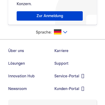
Konzern.
Hinweis: Dialog zur Newsletter-Anmeldung wurde 
Zur Anmeldung
utsch
Sprache:
Fußzeilennavigation
Über uns
Karriere
Lösungen
Support
Innovation Hub
Service-Portal
Link in neuem Fenster öffnen
Newsroom
Kunden-Portal
Link in neuem Fenster öffnen