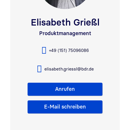
Elisabeth Grießl
Produktmanagement
+49 (151) 75096086
elisabeth.griessl@bdr.de
Anrufen
E-Mail schreiben