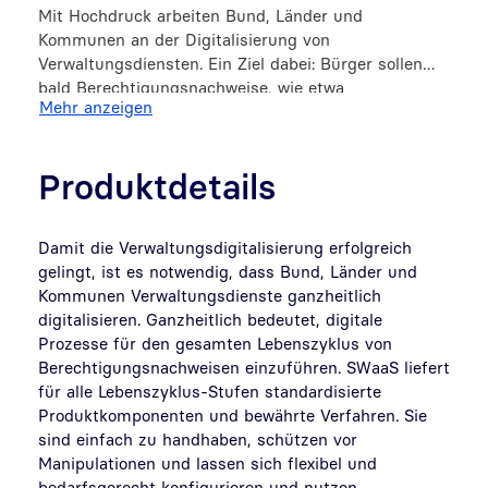
Mit Hochdruck arbeiten Bund, Länder und
Kommunen an der Digitalisierung von
Verwaltungsdiensten. Ein Ziel dabei: Bürger sollen
bald Berechtigungsnachweise, wie etwa
Mehr anzeigen
Führerscheine oder Geburtsurkunden, digital
beantragen und nutzen können.
Produktdetails
Damit die Verwaltungsdigitalisierung erfolgreich
gelingt, ist es notwendig, dass Bund, Länder und
Kommunen Verwaltungsdienste ganzheitlich
digitalisieren. Ganzheitlich bedeutet, digitale
Prozesse für den gesamten Lebenszyklus von
Berechtigungsnachweisen einzuführen. SWaaS liefert
für alle Lebenszyklus-Stufen standardisierte
Produktkomponenten und bewährte Verfahren. Sie
sind einfach zu handhaben, schützen vor
Manipulationen und lassen sich flexibel und
bedarfsgerecht konfigurieren und nutzen.