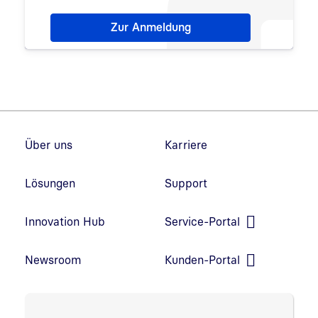
Hinweis: Dialog zur Newsletter-Anmeldung wurde 
Zur Anmeldung
Fußzeilennavigation
Über uns
Karriere
Lösungen
Support
Innovation Hub
Service-Portal
Link in neuem Fenster öffnen
Newsroom
Kunden-Portal
Link in neuem Fenster öffnen