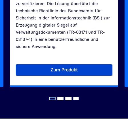
zu verifizieren. Die Lösung überführt die
Zurück
Weit
technische Richtlinie des Bundesamts für
Sicherheit in der Informationstechnik (BSI) zur
Erzeugung digitaler Siegel auf
Verwaltungsdokumenten (TR
-
03171
und TR-
03137-1
) in eine benutzerfreundliche und
sichere Anwendung.
Zum Produkt
ischen Praxis- und Institutionsausweis (SMC-B)
Zentrale Siegelinfrastruktur (