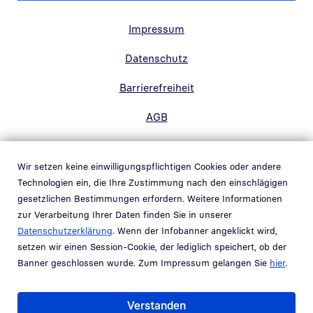
Randnavigation Fußzeile
Impressum
Datenschutz
Barrierefreiheit
AGB
Kontakt
Wir setzen keine einwilligungspflichtigen Cookies oder andere
Hinweisgebersystem
Technologien ein, die Ihre Zustimmung nach den einschlägigen
Link in neuem Fenster öffnen
gesetzlichen Bestimmungen erfordern. Weitere Informationen
Whistleblowing system
zur Verarbeitung Ihrer Daten finden Sie in unserer
Link in neuem Fenster öffnen
Datenschutzerklärung
. Wenn der Infobanner angeklickt wird,
Schwachstellenmeldung
setzen wir einen Session-Cookie, der lediglich speichert, ob der
Banner geschlossen wurde. Zum Impressum gelangen Sie
hier
.
Teil der
Bundesdruckerei-Gruppe
Verstanden