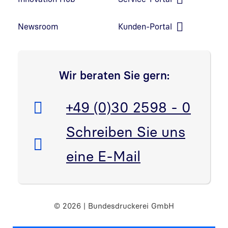
Link in neuem Fenster öffnen
Newsroom
Kunden-Portal
Link in neuem Fenster öffnen
Wir beraten Sie gern:
Telefon:
+49 (0)30 2598 - 0
E-Mail:
Schreiben Sie uns
eine E-Mail
© 2026 | Bundesdruckerei GmbH