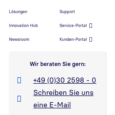
Lösungen
Support
Innovation Hub
Service-Portal
Link in neuem Fenster öffnen
Newsroom
Kunden-Portal
Link in neuem Fenster öffnen
Wir beraten Sie gern:
Telefon:
+49 (0)30 2598 - 0
E-Mail:
Schreiben Sie uns
eine E-Mail