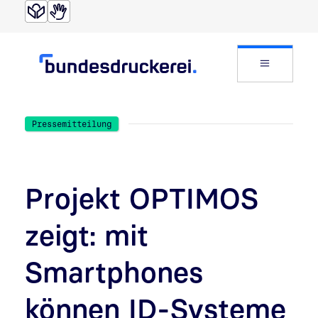
Direkt zur Suche
Direkt zum Inhalt
Website
Pressemitteilung
Projekt OPTIMOS
zeigt: mit
Smartphones
können ID-Systeme