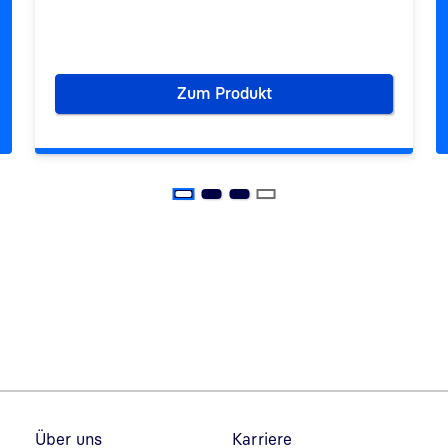
Zum Produkt
 in die Digitalisierung stärken
Banknotendruck: Tradition sch
Fußzeilennavigation
Über uns
Karriere