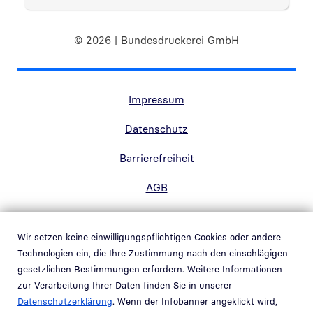
© 2026 | Bundesdruckerei GmbH
Randnavigation Fußzeile
Impressum
Datenschutz
Barrierefreiheit
AGB
Kontakt
Wir setzen keine einwilligungspflichtigen Cookies oder andere
Hinweisgebersystem
Technologien ein, die Ihre Zustimmung nach den einschlägigen
Link in neuem Fenster öffnen
gesetzlichen Bestimmungen erfordern. Weitere Informationen
Whistleblowing system
zur Verarbeitung Ihrer Daten finden Sie in unserer
Link in neuem Fenster öffnen
Datenschutzerklärung
. Wenn der Infobanner angeklickt wird,
Schwachstellenmeldung